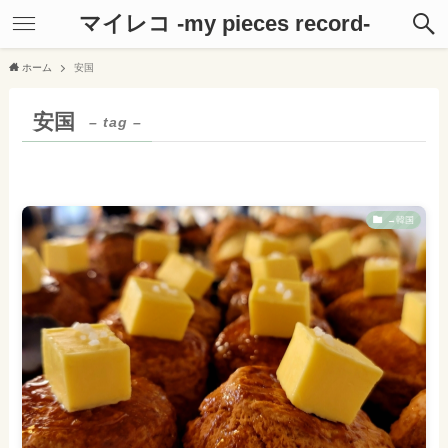
マイレコ -my pieces record-
ホーム
安国
安国
– tag –
→韓国