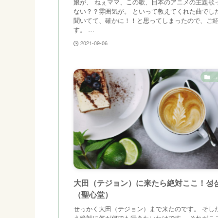
娘が、 ねぇママ、この歌、日本のアニメの主題歌
ない？？雰囲気が。 といって教えてくれた曲でし
聞いてて、確かに！！と思ってしまったので、ご
す。 …
2021-09-06
→
大田（テジョン）に来たら絶対ここ！성
（聖心堂）
せっかく大田（テジョン）まで来たのです。 そし
う絶対に何が何でも行きたいわけです。 それがこ