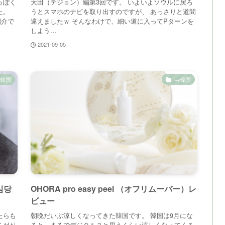
っぽく
大田（テジョン）編第3回です。 いよいよソウルに戻ろ
た。
うとスマホのナビを取り出すのですが、 あっさりと道間
紹介で
違えましたｗ そんなわけで、細い道に入ってPターンを
しよう…
2021-09-05
韓国
→韓国
심당
OHORA pro easy peel （オフリムーバー）レ
ビュー
たらも
朝晩だいぶ涼しくなってきた韓国です。 韓国は9月にな
こ성심
ると、まるでデジタル？と思うくらい涼しくなってくる