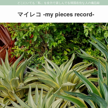
どこにいても「私」を全力で楽しんでる韓国在住な人の備忘録
マイレコ -my pieces record-