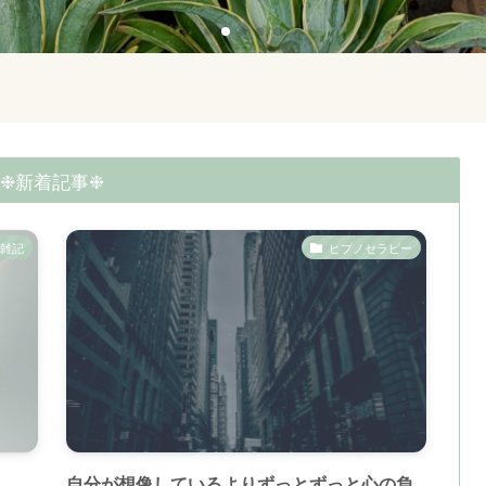
❉新着記事❉
雑記
ヒプノセラピー
。
自分が想像しているよりずっとずっと心の負