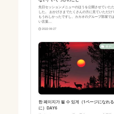
先日セッションメニューのほうを公開させていた
した。 おかげさまでたくさんの方に見ていただけ
もうれしかったですし、カカオのグループ部屋で
い言葉…
2022-06-27
勝手に
한 페이지가 될 수 있게（1ページになれ
に）DAY6