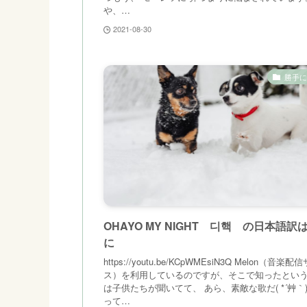
や、…
2021-08-30
勝手に
OHAYO MY NIGHT 디핵 の日本語訳
に
https://youtu.be/KCpWMEsiN3Q Melon（音楽
ス）を利用しているのですが、そこで知ったとい
は子供たちが聞いてて、 あら、素敵な歌だ( *´艸｀)
って…