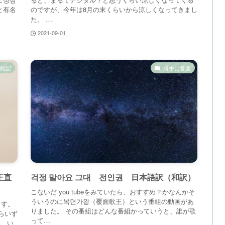
と有名
のですが、今年は8月の末くらいから涼しくなってきまし
た。 …
2021-09-01
雑記
勝手に音楽
正直
걱정 말아요 그대 전인권 日本語訳（和訳）
こないだ you tubeをみていたら、おすすめ？かなんかそ
ういうのに복면가왕（覆面歌王）という番組の動画があ
ます。
りました。 その番組はどんな番組かっていうと、誰が歌
らいず
って…
。 い