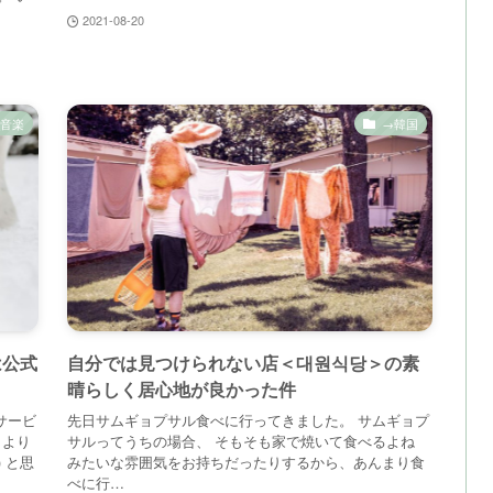
2021-08-20
音楽
→韓国
は公式
自分では見つけられない店＜대원식당＞の素
晴らしく居心地が良かった件
配信サービ
先日サムギョプサル食べに行ってきました。 サムギョプ
うより
サルってうちの場合、 そもそも家で焼いて食べるよね
 と思
みたいな雰囲気をお持ちだったりするから、あんまり食
べに行…