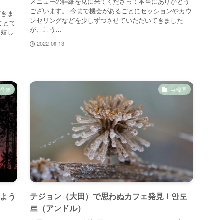
メニューの詳細を見に来てくださって本当にありがとう
ございます。 今まで機会があるごとにセッションやカウ
だきま
ンセリングなどを少しずつさせていただいてきました
てとて
が、こう…
は嬉し
2022-06-13
音楽
→韓国
るよう
テジョン（大田）で思わぬカフェ発見！안도
르（アンドル）