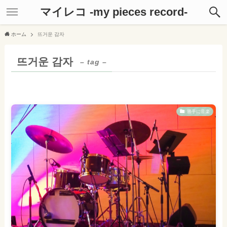
マイレコ -my pieces record-
ホーム
뜨거운 감자
뜨거운 감자
– tag –
勝手に音楽