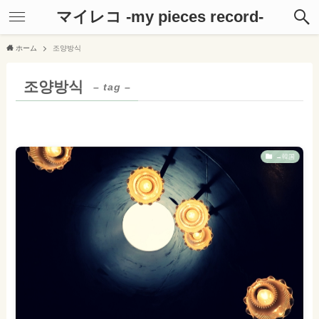
マイレコ -my pieces record-
ホーム
조양방식
조양방식
– tag –
→韓国