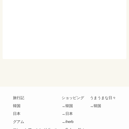
旅行記
ショッピング
うまうまな日々
韓国
→韓国
→韓国
日本
→日本
グアム
→iherb