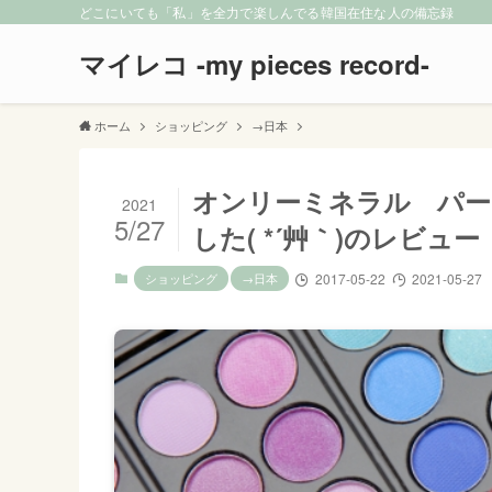
どこにいても「私」を全力で楽しんでる韓国在住な人の備忘録
マイレコ -my pieces record-
ホーム
ショッピング
→日本
オンリーミネラル パー
2021
5/27
した( *´艸｀)のレビュー
ショッピング
→日本
2017-05-22
2021-05-27