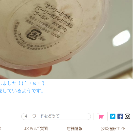
した！(｀・ω・´)ゞ
売しているようです。