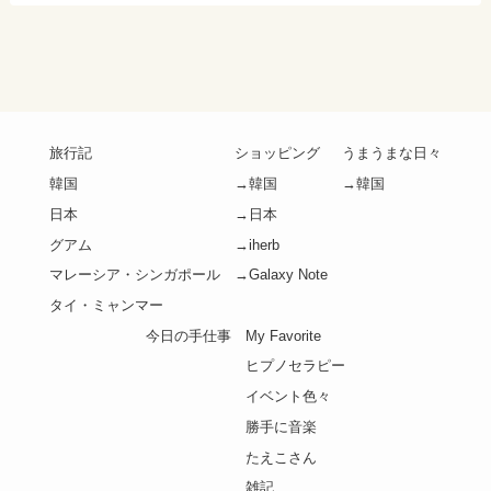
旅行記
ショッピング
うまうまな日々
韓国
→韓国
→韓国
日本
→日本
グアム
→iherb
マレーシア・シンガポール
→Galaxy Note
タイ・ミャンマー
今日の手仕事
My Favorite
ヒプノセラピー
イベント色々
勝手に音楽
たえこさん
雑記