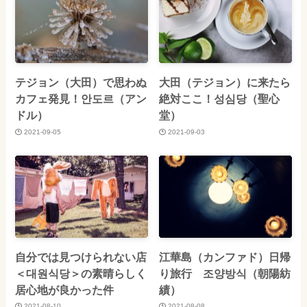
テジョン（大田）で思わぬ
大田（テジョン）に来たら
カフェ発見！안도르（アン
絶対ここ！성심당（聖心
ドル）
堂）
2021-09-05
2021-09-03
自分では見つけられない店
江華島（カンファド）日帰
＜대원식당＞の素晴らしく
り旅行 조양방식（朝陽紡
居心地が良かった件
績）
2021-08-10
2021-08-08