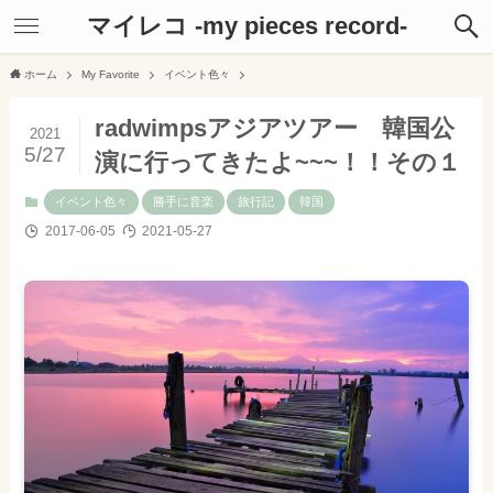
マイレコ -my pieces record-
ホーム
My Favorite
イベント色々
radwimpsアジアツアー 韓国公
2021
5/27
演に行ってきたよ~~~！！その１
イベント色々
勝手に音楽
旅行記
韓国
2017-06-05
2021-05-27