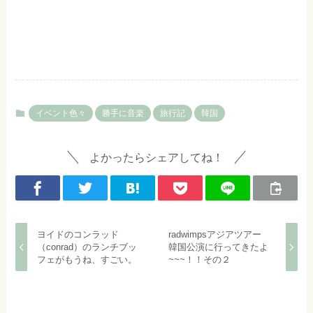
イベント色々
勝手に音楽
旅行記
韓国
よかったらシェアしてね！
ヨイドのコンラッド
radwimpsアジアツアー
（conrad）のランチブッ
韓国公演に行ってきたよ
フェがもうね、すごい。
~~~！！その２