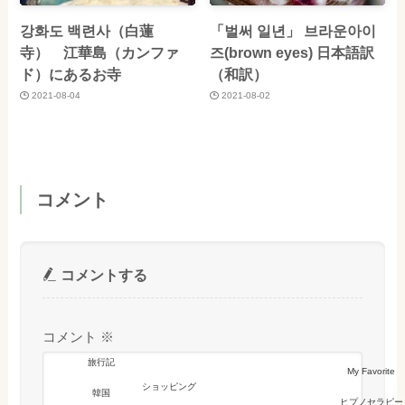
강화도 백련사（白蓮
「벌써 일년」 브라운아이
寺） 江華島（カンファ
즈(brown eyes) 日本語訳
ド）にあるお寺
（和訳）
2021-08-04
2021-08-02
コメント
コメントする
コメント
※
旅行記
My Favorite
ショッピング
韓国
ヒプノセラピー