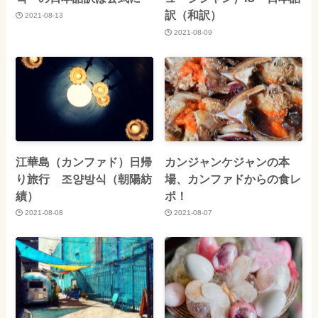
訳（和訳）
2021-08-13
2021-08-09
江華島（カンファド）日帰
カンジャンケジャンの本
り旅行 조양방식（朝陽紡
場、カンファドからの食レ
績）
ポ！
2021-08-08
2021-08-07