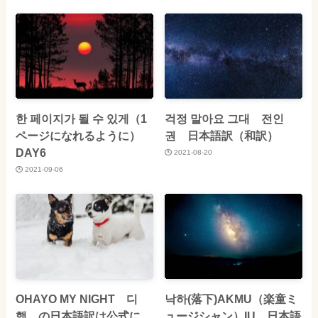
한 페이지가 될 수 있게（1
걱정 말아요 그대 전인
ページになれるように）
권 日本語訳（和訳）
DAY6
2021-08-20
2021-09-06
OHAYO MY NIGHT 디
낙하(落下)AKMU（楽童ミ
핵 の日本語訳は公式に
ュージシャン）IU 日本語