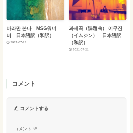
바라만 본다 MSG워너
과제곡（課題曲） 이무진
비 日本語訳（和訳）
（イムジン） 日本語訳
（和訳）
2021-07-23
2021-07-21
コメント
コメントする
コメント
※