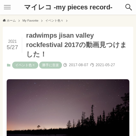
マイレコ -my pieces record-
ホーム
My Favorite
イベント色々
radwimps jisan valley
2021
rockfestival 2017の動画見つけま
5/27
した！
2017-08-07
2021-05-27
イベント色々
勝手に音楽