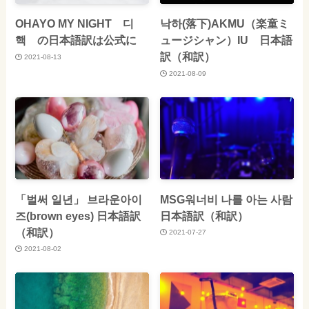
OHAYO MY NIGHT 디
낙하(落下)AKMU（楽童ミ
핵 の日本語訳は公式に
ュージシャン）IU 日本語
訳（和訳）
2021-08-13
2021-08-09
「벌써 일년」 브라운아이
MSG워너비 나를 아는 사람
즈(brown eyes) 日本語訳
日本語訳（和訳）
（和訳）
2021-07-27
2021-08-02