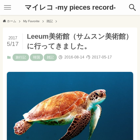
マイレコ -my pieces record-
ホーム
My Favorite
雑記
Leeum美術館（サムスン美術館）
2017
5/17
に行ってきました。
2016-08-14
2017-05-17
旅行記
韓国
雑記